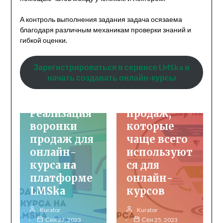
А контроль выполнения задания задача осязаема
благодаря различным механикам проверки знаний и
гибкой оценки.
Инфопродукты
Инфопродукты
Зарегистрироваться в сервисе LMSka и
Онлайн-обучение
Продвижение
начать создавать онлайн-курсы
курсов
Продвижение
курсов
4 воронки
Реализация
продаж,
воронки
которые
продаж для
чаще всего
онлайн-
используют
курса на
ся для
платформе
онлайн-
Без рубрики
LMSka
курсов
Онбординг
Лид и
Управление
Kurator
Kurator
персоналом
лидогенера
Сен 27, 2023
Сен 25, 2023