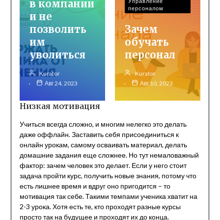
в компании
Управление
персоналом
и не
позволить
Зачем
им
обучать
уволиться
персонал
Kurator
Kurator
Авг 24, 2023
Авг 10, 2023
Низкая мотивация
Учиться всегда сложно, и многим нелегко это делать
даже оффлайн. Заставить себя присоединиться к
онлайн урокам, самому осваивать материал, делать
домашние задания еще сложнее. Но тут немаловажный
фактор: зачем человек это делает. Если у него стоит
задача пройти курс, получить новые знания, потому что
есть лишнее время и вдруг оно пригодится – то
мотивация так себе. Такими темпами ученика хватит на
2-3 урока. Хотя есть те, кто проходят разные курсы
просто так на будущее и проходят их до конца.