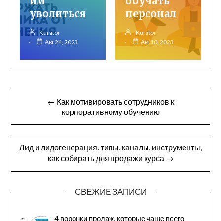
им
обучать
уволиться
персонал
Kurator
Kurator
Авг 24, 2023
Авг 10, 2023
Навигация
← Как мотивировать сотрудников к
по
корпоративному обучению
записям
Лид и лидогенерация: типы, каналы, инструменты,
как собирать для продажи курса →
СВЕЖИЕ ЗАПИСИ
4 воронки продаж, которые чаще всего