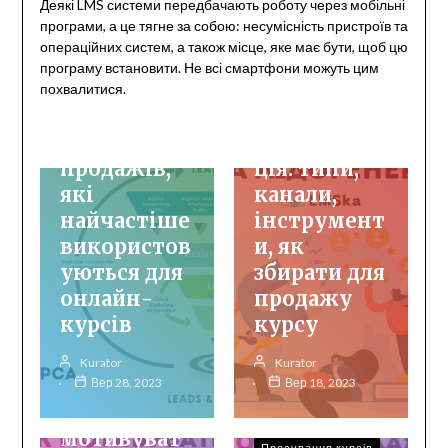
Деякі LMS системи передбачають роботу через мобільні
програми, а це тягне за собою: несумісність пристроїв та
операційних систем, а також місце, яке має бути, щоб цю
програму встановити. Не всі смартфони можуть цим
Інфопродукти
Просування курсів
похвалитися.
Просування курсів
Лід та
4 воронки
лідогенера
продажів,
ція: типи,
які
канали,
найчастіше
інструмент
використов
и, як
уються для
збирати для
онлайн-
продажу
курсів
курсу
Онбординг
Управління
Kurator
Kurator
персоналом
Вер 28, 2023
Вер 18, 2023
Як
мотивуват
Просування курсів