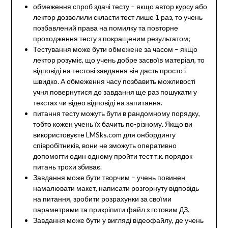
обмеження спроб здачі тесту – якщо автор курсу або
лектор дозволили скласти тест лише 1 раз, то учень
позбавлений права на помилку та повторне
проходження тесту з покращеним результатом;
Тестування може бути обмежене за часом – якщо
лектор розуміє, що учень добре засвоїв матеріал, то
відповіді на тестові завдання він дасть просто і
швидко. А обмеження часу позбавить можливості
учня повернутися до завдання ще раз пошукати у
текстах чи відео відповіді на запитання.
питання тесту можуть бути в рандомному порядку,
тобто кожен учень їх бачить по-різному. Якщо ви
використовуєте LMSks.com для онбордингу
співробітників, вони не зможуть оперативно
допомогти один одному пройти тест т.к. порядок
питань трохи збиває.
Завдання може бути творчим – учень повинен
намалювати макет, написати розгорнуту відповідь
на питання, зробити розрахунки за своїми
параметрами та прикріпити файл з готовим ДЗ.
Завдання може бути у вигляді відеофайлу, де учень