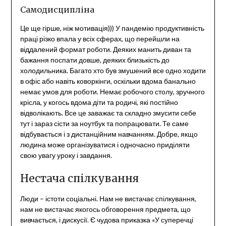
Самодисципліна
Це ще гірше, ніж мотивація))) У пандемію продуктивність
праці різко впала у всіх сферах, що перейшли на
віддалений формат роботи. Деяких манить диван та
бажання поспати довше, деяких близькість до
холодильника. Багато хто був змушений все одно ходити
в офіс або навіть коворкінги, оскільки вдома банально
немає умов для роботи. Немає робочого столу, зручного
крісла, у когось вдома діти та родичі, які постійно
відволікають. Все це заважає та складно змусити себе
тут і зараз сісти за ноутбук та попрацювати. Те саме
відбувається і з дистанційним навчанням. Добре, якщо
людина може організуватися і одночасно приділяти
свою увагу уроку і завдання.
Нестача спілкування
Люди – істоти соціальні. Нам не вистачає спілкування,
нам не вистачає якогось обговорення предмета, що
вивчається, і дискусії. Є чудова приказка «У суперечці