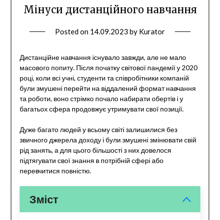
Мінуси дистанційного навчання
Posted on
14.09.2023
by
Kurator
Дистанційне навчання існувало завжди, але не мало
масового попиту. Після початку світової пандемії у 2020
році, коли всі учні, студенти та співробітники компаній
були змушені перейти на віддалений формат навчання
та роботи, воно стрімко почало набирати обертів і у
багатьох сфера продовжує утримувати свої позиції.
Дуже багато людей у всьому світі залишилися без
звичного джерела доходу і були змушені змінювати свій
рід занять, а для цього більшості з них довелося
підтягувати свої знання в потрібній сфері або
перевчитися повністю.
Зміст