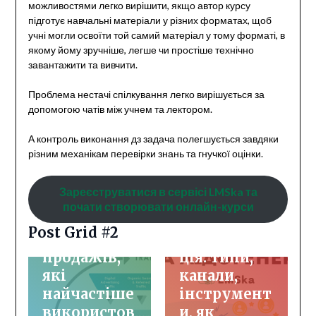
можливостями легко вирішити, якщо автор курсу
підготує навчальні матеріали у різних форматах, щоб
учні могли освоїти той самий матеріал у тому форматі, в
якому йому зручніше, легше чи простіше технічно
завантажити та вивчити.
Проблема нестачі спілкування легко вирішується за
допомогою чатів між учнем та лектором.
А контроль виконання дз задача полегшується завдяки
різним механікам перевірки знань та гнучкої оцінки.
Зареєструватися в сервісі LMSka та
Інфопродукти
Просування курсів
почати створювати онлайн-курси
Просування курсів
Лід та
Post Grid #2
4 воронки
лідогенера
продажів,
ція: типи,
які
канали,
найчастіше
інструмент
використов
и, як