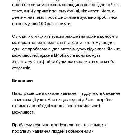
простіше дивитися відео, де людина розповідає той же
текст, який у прикріпленому файлі, ніж читати його, а
деяким навпаки, простіше очима візуально пробігтися
по ньому, ніж 100 разів почути.
Є люди, які мислять зовсім інакше і їм можна доносити
матеріал через презентації та картинки. Тому що для
одних є проблемою, для авторів курсу відкриває більше
можливостей, адже в LMSks.com вони можуть
завантажувати файли будь-яких форматів для своїх
студентів.
Висновки
Найстрашніше в онлайн навчанні – відсутність бажання
та мотивації учня. Але якщо людині дійсно потрібно
отримати необхідні знання, вона знайде час і
можливості.
Проблему технічного забезпечення, так само, як і
проблему навчання людей з обмеженими