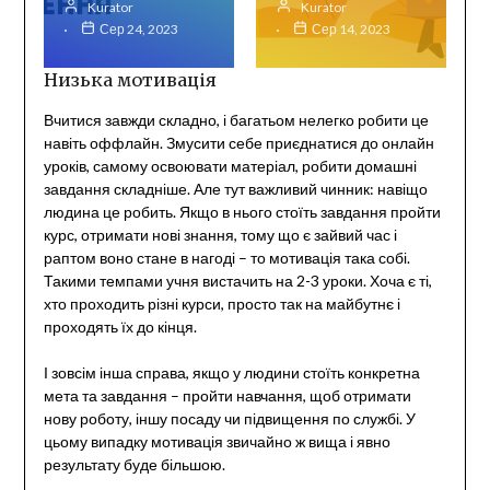
Kurator
Kurator
Сер 24, 2023
Сер 14, 2023
Низька мотивація
Вчитися завжди складно, і багатьом нелегко робити це
навіть оффлайн. Змусити себе приєднатися до онлайн
уроків, самому освоювати матеріал, робити домашні
завдання складніше. Але тут важливий чинник: навіщо
людина це робить. Якщо в нього стоїть завдання пройти
курс, отримати нові знання, тому що є зайвий час і
раптом воно стане в нагоді – то мотивація така собі.
Такими темпами учня вистачить на 2-3 уроки. Хоча є ті,
хто проходить різні курси, просто так на майбутнє і
проходять їх до кінця.
І зовсім інша справа, якщо у людини стоїть конкретна
мета та завдання – пройти навчання, щоб отримати
нову роботу, іншу посаду чи підвищення по службі. У
цьому випадку мотивація звичайно ж вища і явно
результату буде більшою.