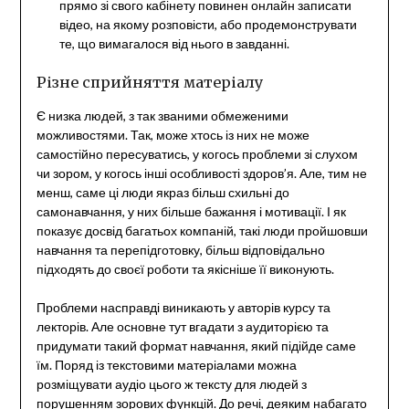
прямо зі свого кабінету повинен онлайн записати
відео, на якому розповісти, або продемонструвати
те, що вимагалося від нього в завданні.
Різне сприйняття матеріалу
Є низка людей, з так званими обмеженими
можливостями. Так, може хтось із них не може
самостійно пересуватись, у когось проблеми зі слухом
чи зором, у когось інші особливості здоров’я. Але, тим не
менш, саме ці люди якраз більш схильні до
самонавчання, у них більше бажання і мотивації. І як
показує досвід багатьох компаній, такі люди пройшовши
навчання та перепідготовку, більш відповідально
підходять до своєї роботи та якісніше її виконують.
Проблеми насправді виникають у авторів курсу та
лекторів. Але основне тут вгадати з аудиторією та
придумати такий формат навчання, який підійде саме
їм. Поряд із текстовими матеріалами можна
розміщувати аудіо цього ж тексту для людей з
порушенням зорових функцій. До речі, деяким набагато