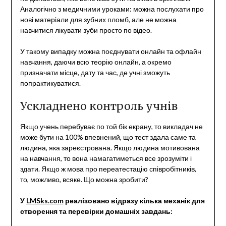
Аналогічно з медичними уроками: можна послухати про
нові матеріали для зубних пломб, але не можна
навчитися лікувати зуби просто по відео.
У такому випадку можна поєднувати онлайн та офлайн
навчання, даючи всю теорію онлайн, а окремо
призначати місце, дату та час, де учні зможуть
попрактикуватися.
Ускладнено контроль учнів
Якщо учень перебуває по той бік екрану, то викладач не
може бути на 100% впевнений, що тест здала саме та
людина, яка зареєстрована. Якщо людина мотивована
на навчання, то вона намагатиметься все зрозуміти і
здати. Якщо ж мова про переатестацію співробітників,
то, можливо, всяке. Що можна зробити?
У
LMSks.com
реалізовано відразу кілька механік для
створення та перевірки домашніх завдань: