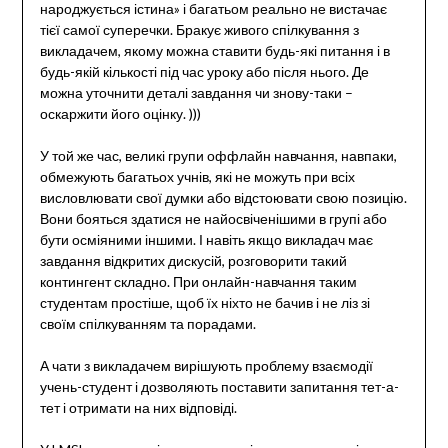
народжується істина» і багатьом реально не вистачає
тієї самої суперечки. Бракує живого спілкування з
викладачем, якому можна ставити будь-які питання і в
будь-якій кількості під час уроку або після нього. Де
можна уточнити деталі завдання чи знову-таки –
оскаржити його оцінку. )))
У той же час, великі групи оффлайн навчання, навпаки,
обмежують багатьох учнів, які не можуть при всіх
висловлювати свої думки або відстоювати свою позицію.
Вони бояться здатися не найосвіченішими в групі або
бути осміяними іншими. І навіть якщо викладач має
завдання відкритих дискусій, розговорити такий
контингент складно. При онлайн-навчання таким
студентам простіше, щоб їх ніхто не бачив і не ліз зі
своїм спілкуванням та порадами.
А чати з викладачем вирішують проблему взаємодії
учень-студент і дозволяють поставити запитання тет-а-
тет і отримати на них відповіді.