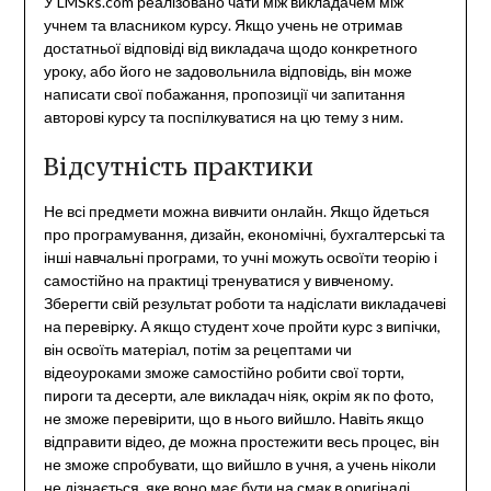
У LMSks.com реалізовано чати між викладачем між
учнем та власником курсу. Якщо учень не отримав
достатньої відповіді від викладача щодо конкретного
уроку, або його не задовольнила відповідь, він може
написати свої побажання, пропозиції чи запитання
авторові курсу та поспілкуватися на цю тему з ним.
Відсутність практики
Не всі предмети можна вивчити онлайн. Якщо йдеться
про програмування, дизайн, економічні, бухгалтерські та
інші навчальні програми, то учні можуть освоїти теорію і
самостійно на практиці тренуватися у вивченому.
Зберегти свій результат роботи та надіслати викладачеві
на перевірку. А якщо студент хоче пройти курс з випічки,
він освоїть матеріал, потім за рецептами чи
відеоуроками зможе самостійно робити свої торти,
пироги та десерти, але викладач ніяк, окрім як по фото,
не зможе перевірити, що в нього вийшло. Навіть якщо
відправити відео, де можна простежити весь процес, він
не зможе спробувати, що вийшло в учня, а учень ніколи
не дізнається, яке воно має бути на смак в оригіналі.