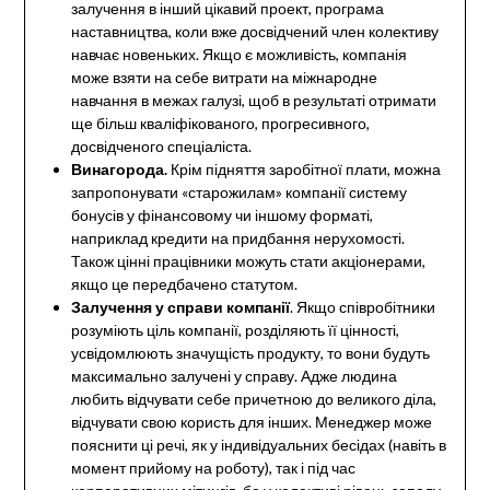
залучення в інший цікавий проект, програма
наставництва, коли вже досвідчений член колективу
навчає новеньких. Якщо є можливість, компанія
може взяти на себе витрати на міжнародне
навчання в межах галузі, щоб в результаті отримати
ще більш кваліфікованого, прогресивного,
досвідченого спеціаліста.
Винагорода.
Крім підняття заробітної плати, можна
запропонувати «старожилам» компанії систему
бонусів у фінансовому чи іншому форматі,
наприклад кредити на придбання нерухомості.
Також цінні працівники можуть стати акціонерами,
якщо це передбачено статутом.
Залучення у справи компанії
. Якщо співробітники
розуміють ціль компанії, розділяють її цінності,
усвідомлюють значущість продукту, то вони будуть
максимально залучені у справу. Адже людина
любить відчувати себе причетною до великого діла,
відчувати свою користь для інших. Менеджер може
пояснити ці речі, як у індивідуальних бесідах (навіть в
момент прийому на роботу), так і під час