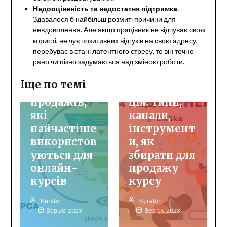
Недооціненість та недостатня підтримка
.
Здавалося б найбільш розмиті причини для
невдоволення. Але якщо працівник не відчуває своєї
користі, не чує позитивних відгуків на свою адресу,
перебуває в стані латентного стресу, то він точно
Інфопродукти
Просування курсів
рано чи пізно задумається над зміною роботи.
Просування курсів
Лід та
Іще по темі
4 воронки
лідогенера
продажів,
ція: типи,
які
канали,
найчастіше
інструмент
використов
и, як
уються для
збирати для
онлайн-
продажу
курсів
курсу
Онбординг
Управління
Kurator
Kurator
персоналом
Вер 28, 2023
Вер 18, 2023
Як