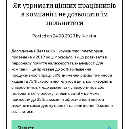
Як утримати цінних працівників
в компанії і не дозволити їм
звільнитися
Posted on
24.08.2023
by
Kurator
Дослідження
BetterUp
– коучингової платформи,
проведене у 2019 році, показало, якщо розвивати в
персоналу почуття належності та значущості для
компанії – це призведе до 56% збільшення
продуктивності праці, 50% зниження ризику плинності
кадрів та 75% скорочення кількості днів, коли хворіють
співробітники. Якщо виключати співробітників або
ізолювати їхню роботу (знецінювати) – це може
призвести до 25% зниження ефективності роботи
людини в командному проекті та виникнення бажання
звільнитися.
Зміст