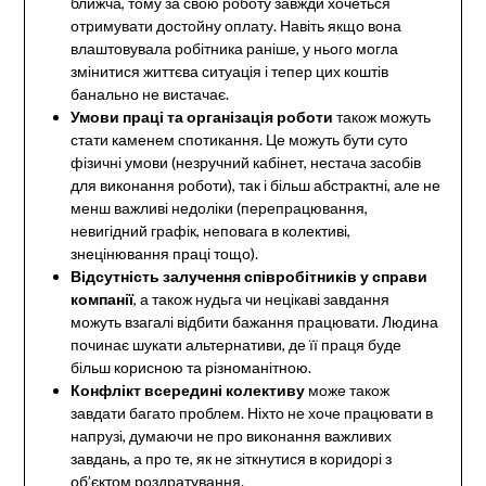
ближча, тому за свою роботу завжди хочеться
отримувати достойну оплату. Навіть якщо вона
влаштовувала робітника раніше, у нього могла
змінитися життєва ситуація і тепер цих коштів
банально не вистачає.
Умови праці та організація роботи
також можуть
стати каменем спотикання. Це можуть бути суто
фізичні умови (незручний кабінет, нестача засобів
для виконання роботи), так і більш абстрактні, але не
менш важливі недоліки (перепрацювання,
невигідний графік, неповага в колективі,
знецінювання праці тощо).
Відсутність залучення співробітників у справи
компанії
, а також нудьга чи нецікаві завдання
можуть взагалі відбити бажання працювати. Людина
починає шукати альтернативи, де її праця буде
більш корисною та різноманітною.
Конфлікт всередині колективу
може також
завдати багато проблем. Ніхто не хоче працювати в
напрузі, думаючи не про виконання важливих
завдань, а про те, як не зіткнутися в коридорі з
об’єктом роздратування.