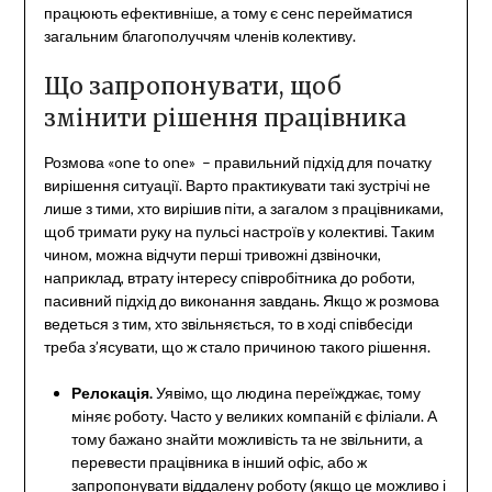
працюють ефективніше, а тому є сенс перейматися
загальним благополуччям членів колективу.
Що запропонувати, щоб
змінити рішення працівника
Розмова «one to one» – правильний підхід для початку
вирішення ситуації. Варто практикувати такі зустрічі не
лише з тими, хто вирішив піти, а загалом з працівниками,
щоб тримати руку на пульсі настроїв у колективі. Таким
чином, можна відчути перші тривожні дзвіночки,
наприклад, втрату інтересу співробітника до роботи,
пасивний підхід до виконання завдань. Якщо ж розмова
ведеться з тим, хто звільняється, то в ході співбесіди
треба з’ясувати, що ж стало причиною такого рішення.
Релокація.
Уявімо, що людина переїжджає, тому
міняє роботу. Часто у великих компаній є філіали. А
тому бажано знайти можливість та не звільнити, а
перевести працівника в інший офіс, або ж
запропонувати віддалену роботу (якщо це можливо і