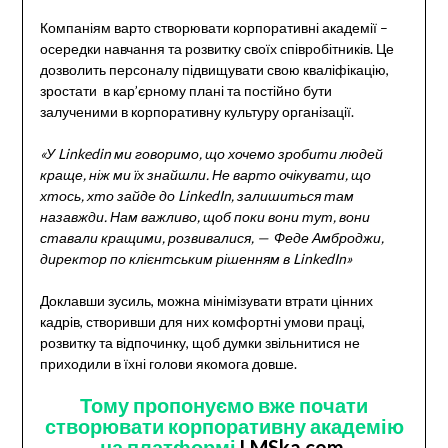
Компаніям варто створювати корпоративні академії –
осередки навчання та розвитку своїх співробітників. Це
дозволить персоналу підвищувати свою кваліфікацію,
зростати в кар’єрному плані та постійно бути
залученими в корпоративну культуру організації.
«У Linkedin ми говоримо, що хочемо зробити людей
краще, ніж ми їх знайшли. Не варто очікувати, що
хтось, хто зайде до LinkedIn, залишиться там
назавжди. Нам важливо, щоб поки вони тут, вони
ставали кращими, розвивалися, — Феде Амброджи,
директор по клієнтським рішенням в LinkedIn»
Доклавши зусиль, можна мінімізувати втрати цінних
кадрів, створивши для них комфортні умови праці,
розвитку та відпочинку, щоб думки звільнитися не
приходили в їхні голови якомога довше.
Тому пропонуємо вже почати
створювати корпоративну академію
на платформі
LMSka.com.