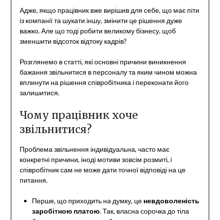
Адже, якщо працівник вже вирішив для себе, що має піти
із компанії та шукати іншу, змінити це рішення дуже
важко. Але що тоді робити великому бізнесу, щоб
зменшити відсоток відтоку кадрів?
Розглянемо в статті, які основні причини виникнення
бажання звільнитися в персоналу та яким чином можна
вплинути на рішення співробітника і переконати його
залишитися.
Чому працівник хоче
звільнитися?
Проблема звільнення індивідуальна, часто має
конкретні причини, іноді мотиви зовсім розмиті, і
співробітник сам не може дати точної відповіді на це
питання.
Перше, що приходить на думку, це
невдоволеність
заробітною платою
. Так, власна сорочка до тіла