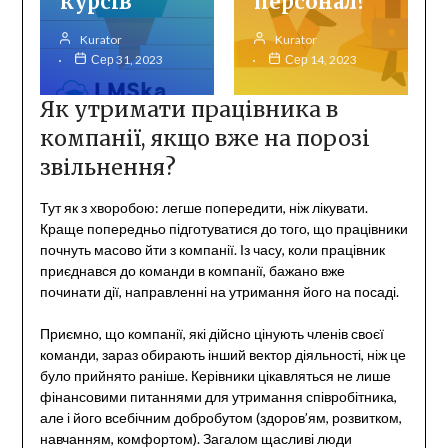
курсів
персонал?
Kurator
Kurator
Сер 31, 2023
Сер 14, 2023
Як утримати працівника в
компанії, якщо вже на порозі
звільнення?
Тут як з хворобою: легше попередити, ніж лікувати.
Краще попередньо підготуватися до того, що працівники
почнуть масово йти з компанії. Із часу, коли працівник
приєднався до команди в компанії, бажано вже
починати дії, направленні на утримання його на посаді.
Приємно, що компанії, які дійсно цінують членів своєї
команди, зараз обирають інший вектор діяльності, ніж це
було прийнято раніше. Керівники цікавляться не лише
фінансовими питаннями для утримання співробітника,
але і його всебічним добробутом (здоров’ям, розвитком,
навчанням, комфортом). Загалом щасливі люди