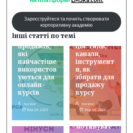
Зареєструйтеся та почніть створювати
Інфопродукти
Просування курсів
корпоративну академію
Просування курсів
Лід та
Інші статті по темі
4 воронки
лідогенера
продажів,
ція: типи,
які
канали,
найчастіше
інструмент
використов
и, як
уються для
збирати для
онлайн-
продажу
курсів
курсу
Онбординг
Управління
Kurator
Kurator
персоналом
Вер 28, 2023
Вер 18, 2023
Як
мотивуват