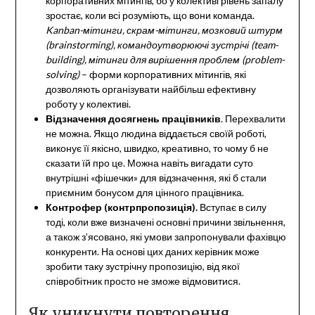
корпоративних мітингів, бо у колективі рівень запалу
зростає, коли всі розуміють, що вони команда.
Kanban-мітинги, скрам-мітинги,
мозковий штурм
(brainstorming), командоутворюючі зустрічі (team-
building), мітинги для вирішення проблем (problem-
solving)
– форми корпоративних мітингів, які
дозволяють організувати найбільш ефективну
роботу у колективі.
Відзначення досягнень працівників
. Перехвалити
не можна. Якщо людина віддається своїй роботі,
виконує її якісно, швидко, креативно, то чому б не
сказати їй про це. Можна навіть вигадати суто
внутрішні «фішечки» для відзначення, які б стали
приємним бонусом для цінного працівника.
Контрофер
(контрпропозиція).
Вступає в силу
тоді, коли вже визначені основні причини звільнення,
а також з’ясовано, які умови запропонували фахівцю
конкуренти. На основі цих даних керівник може
зробити таку зустрічну пропозицію, від якої
співробітник просто не зможе відмовитися.
Як уникнути повторення