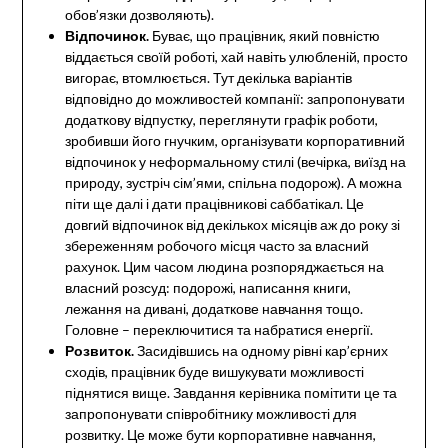
обов’язки дозволяють).
Відпочинок.
Буває, що працівник, який повністю
віддається своїй роботі, хай навіть улюбленій, просто
вигорає, втомлюється. Тут декілька варіантів
відповідно до можливостей компанії: запропонувати
додаткову відпустку, переглянути графік роботи,
зробивши його гнучким, організувати корпоративний
відпочинок у неформальному стилі (вечірка, виїзд на
природу, зустріч сім’ями, спільна подорож). А можна
піти ще далі і дати працівникові саббатікал. Це
довгий відпочинок від декількох місяців аж до року зі
збереженням робочого місця часто за власний
рахунок. Цим часом людина розпоряджається на
власний розсуд: подорожі, написання книги,
лежання на дивані, додаткове навчання тощо.
Головне – переключитися та набратися енергії.
Розвиток.
Засидівшись на одному рівні кар’єрних
сходів, працівник буде вишукувати можливості
піднятися вище. Завдання керівника помітити це та
запропонувати співробітнику можливості для
розвитку. Це може бути корпоративне навчання,